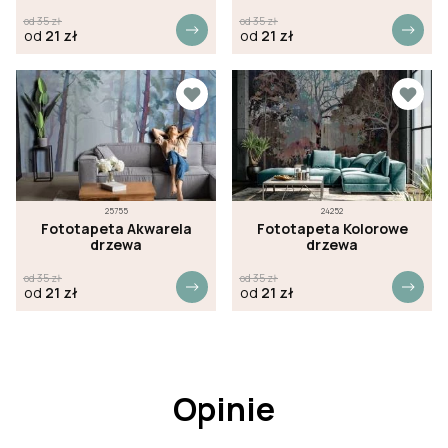
od
35
zł
od
35
zł
od
21
zł
od
21
zł
25755
24252
Fototapeta Akwarela
Fototapeta Kolorowe
drzewa
drzewa
od
35
zł
od
35
zł
od
21
zł
od
21
zł
Opinie