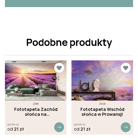
Podobne produkty
23381
23400
Fototapeta Zachód
Fototapeta Wschód
słońca na
słońca w Prowansji
lawendowym polu
od
35
zł
od
35
zł
od
21
zł
od
21
zł