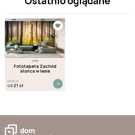
Ostatnio oglądane
23199
Fototapeta Zachód
słońca w lesie
od
35
zł
od
21
zł
dom