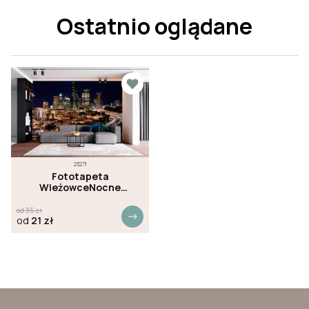
Ostatnio oglądane
23271
Fototapeta
WieżowceNocne
Miasto
od
35
zł
od
21
zł