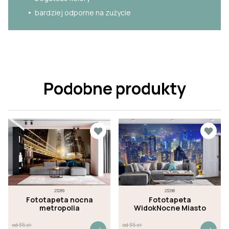
bardziej odporne na zużycie
Podobne produkty
23289
23298
Fototapeta nocna
Fototapeta
metropolia
WidokNocne Miasto
od
35
zł
od
35
zł