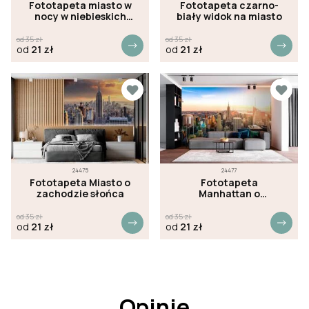
Fototapeta miasto w
Fototapeta czarno-
nocy w niebieskich
biały widok na miasto
odcieniach
od
35
zł
od
35
zł
od
21
zł
od
21
zł
24475
24477
Fototapeta Miasto o
Fototapeta
zachodzie słońca
Manhattan o
zachodzie słońca
od
35
zł
od
35
zł
od
21
zł
od
21
zł
Opinie