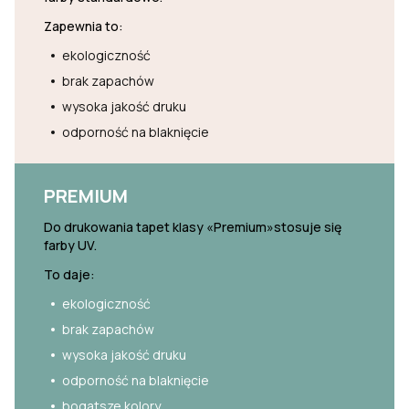
Zapewnia to:
ekologiczność
brak zapachów
wysoka jakość druku
odporność na blaknięcie
PREMIUM
Do drukowania tapet klasy «Premium»stosuje się
farby UV.
To daje:
ekologiczność
brak zapachów
wysoka jakość druku
odporność na blaknięcie
bogatsze kolory