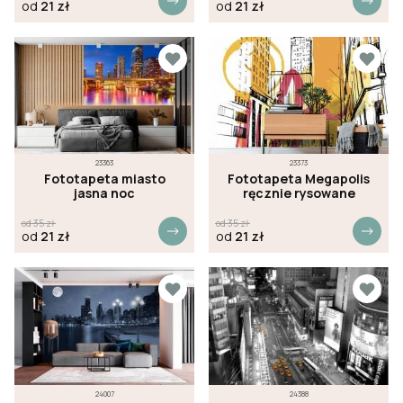
od
21
zł
od
21
zł
23363
23373
Fototapeta miasto
Fototapeta Megapolis
jasna noc
ręcznie rysowane
od
35
zł
od
35
zł
od
21
zł
od
21
zł
24007
24388