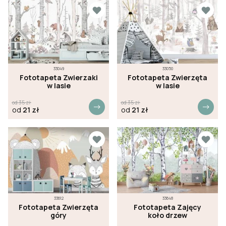
33049
33050
Fototapeta Zwierzaki
Fototapeta Zwierzęta
w lasie
w lasie
od
35
zł
od
35
zł
od
21
zł
od
21
zł
33612
33648
Fototapeta Zwierzęta
Fototapeta Zajęcy
góry
koło drzew