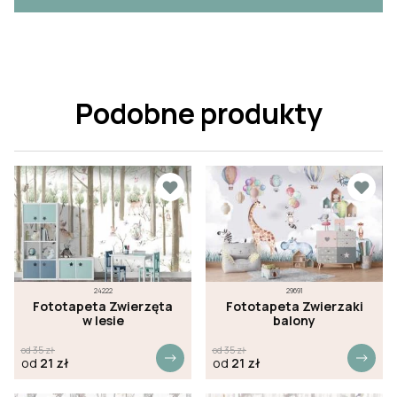
Podobne produkty
24222
29691
Fototapeta Zwierzęta
Fototapeta Zwierzaki
w lesie
balony
od
35
zł
od
35
zł
od
21
zł
od
21
zł