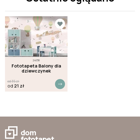
24056
Fototapeta Balony dla
dziewczynek
od
35
zł
od
21
zł
dom
fototapet