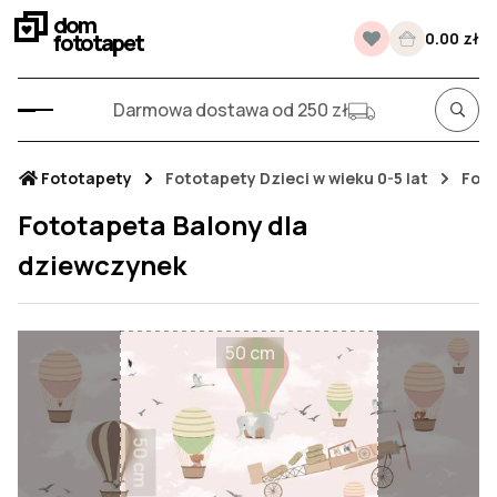
dom
fototapet
0.00 zł
Darmowa dostawa od 250 zł
Fototapety
Fototapety Dzieci w wieku 0-5 lat
Foto
Fototapeta Balony dla
dziewczynek
50 cm
50 cm