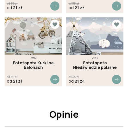
od
35
zł
od
35
zł
od
21
zł
od
21
zł
19930
24014
Fototapeta Kurki na
Fototapeta
balonach
Niedźwiedzie polarne
od
35
zł
od
35
zł
od
21
zł
od
21
zł
Opinie