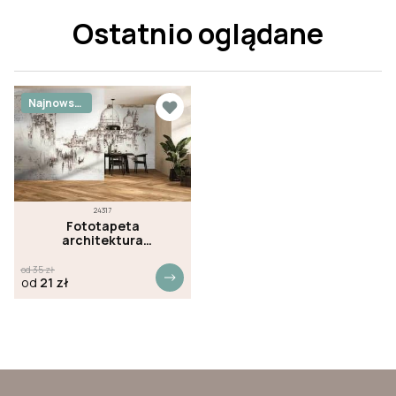
Ostatnio oglądane
Najnowsz
e
24317
Fototapeta
architektura
designerska
od
35
zł
od
21
zł