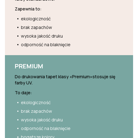
Zapewnia to:
ekologiczność
brak zapachów
wysoka jakość druku
odporność na blaknięcie
PREMIUM
Do drukowania tapet klasy «Premium»stosuje się
farby UV.
To daje:
ekologiczność
brak zapachów
wysoka jakość druku
odporność na blaknięcie
bogatsze kolory