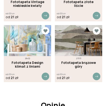
Fototapeta Vintage
Fototapeta złote
niebieskie kwiaty
liście
od
35
zł
od
35
zł
od
21
zł
od
21
zł
26432
27573
Fototapeta Design
Fototapeta brązowe
klimat z liniami
góry
od
35
zł
od
35
zł
od
21
zł
od
21
zł
Opinie