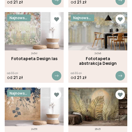
od
21
zł
od
21
zł
Najnowsz
Najnowsz
e
e
24341
24346
Fototapeta Design las
Fototapeta
abstrakcja Design
od
35
zł
od
35
zł
od
21
zł
od
21
zł
Najnowsz
e
24351
26431