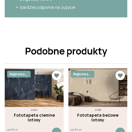
bardziej odporne na zużycie
Podobne produkty
Najnowsz
Najnowsz
e
e
24324
24326
Fototapeta ciemne
Fototapeta beżowe
lotosy
lotosy
od
35
zł
od
35
zł