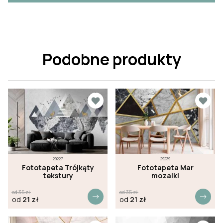
Podobne produkty
29227
29239
Fototapeta Trójkąty
Fototapeta Mar
tekstury
mozaiki
od
35
zł
od
35
zł
od
21
zł
od
21
zł