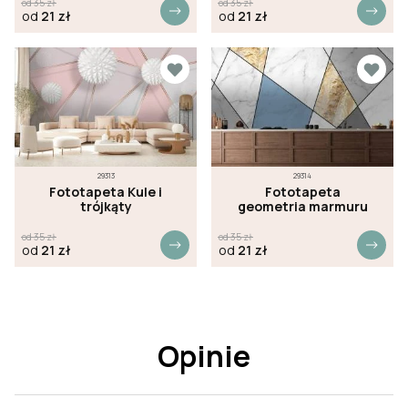
od
35
zł
od
35
zł
od
21
zł
od
21
zł
29313
29314
Fototapeta Kule i
Fototapeta
trójkąty
geometria marmuru
od
35
zł
od
35
zł
od
21
zł
od
21
zł
Opinie