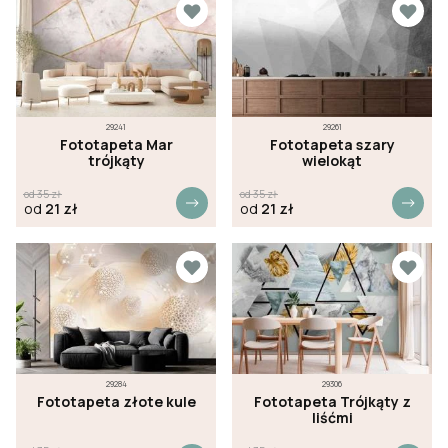
29241
29261
Fototapeta Mar
Fototapeta szary
trójkąty
wielokąt
od
35
zł
od
35
zł
od
21
zł
od
21
zł
29284
29306
Fototapeta złote kule
Fototapeta Trójkąty z
liśćmi