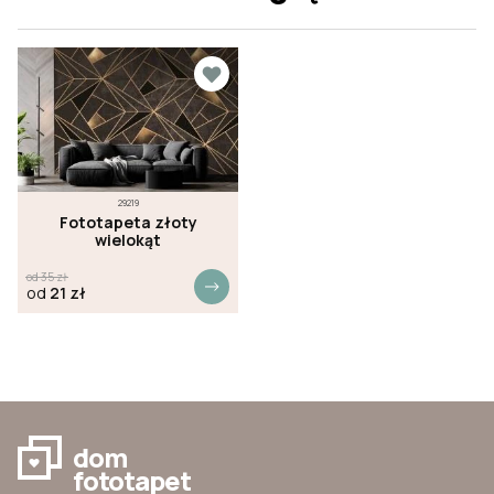
29219
Fototapeta złoty
wielokąt
od
35
zł
od
21
zł
dom
fototapet