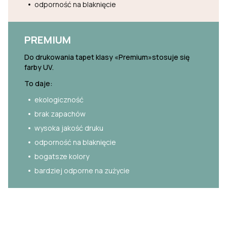
odporność na blaknięcie
PREMIUM
Do drukowania tapet klasy «Premium»stosuje się
farby UV.
To daje:
ekologiczność
brak zapachów
wysoka jakość druku
odporność na blaknięcie
bogatsze kolory
bardziej odporne na zużycie