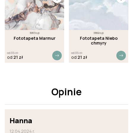
30613syp
33602syp
Fototapeta Marmur
Fototapeta Niebo
chmyry
od
35
zł
od
35
zł
od
21
zł
od
21
zł
Opinie
Hanna
12.04.2024 r.