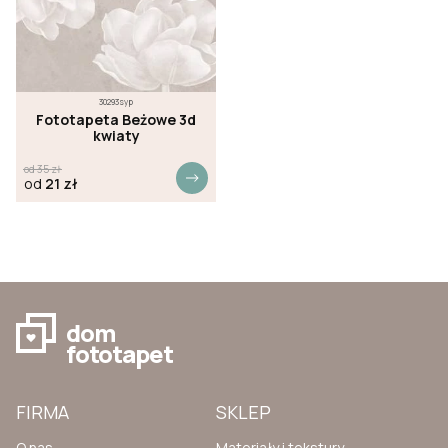
30293syp
Fototapeta Beżowe 3d
kwiaty
od
35
zł
od
21
zł
dom
fototapet
FIRMA
SKLEP
O nas
Materiały i tekstury