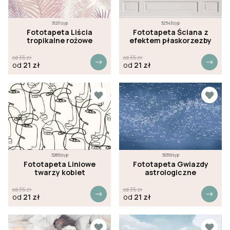
31211syp
32543syp
Fototapeta Liścia
Fototapeta Ściana z
tropikalne rożowe
efektem płaskorzezby
od
35
zł
od
35
zł
od
21
zł
od
21
zł
32810syp
30310syp
Fototapeta Liniowe
Fototapeta Gwiazdy
twarzy kobiet
astrologiczne
od
35
zł
od
35
zł
od
21
zł
od
21
zł