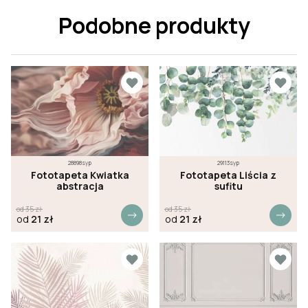
Podobne produkty
28898syp
29113syp
Fototapeta Kwiatka
Fototapeta Liścia z
abstracja
sufitu
od
35
zł
od
35
zł
od
21
zł
od
21
zł