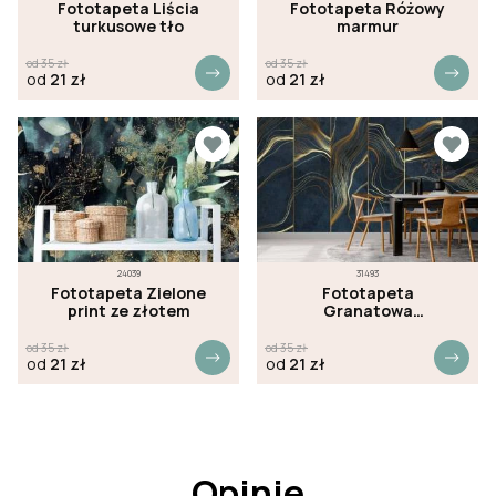
Fototapeta Liścia
Fototapeta Różowy
turkusowe tło
marmur
od
35
zł
od
35
zł
od
21
zł
od
21
zł
24039
31493
Fototapeta Zielone
Fototapeta
print ze złotem
Granatowa
abstrakcja
od
35
zł
od
35
zł
od
21
zł
od
21
zł
Opinie