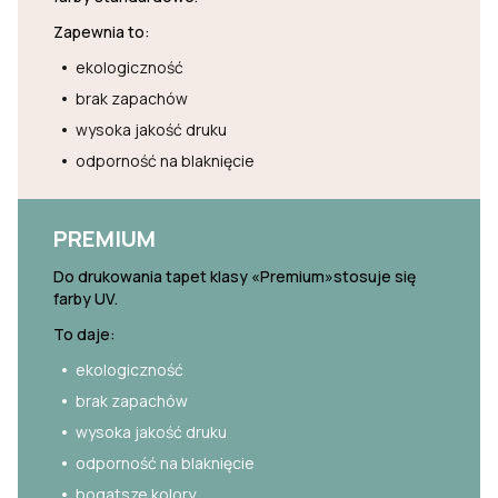
Zapewnia to:
ekologiczność
brak zapachów
wysoka jakość druku
odporność na blaknięcie
PREMIUM
Do drukowania tapet klasy «Premium»stosuje się
farby UV.
To daje:
ekologiczność
brak zapachów
wysoka jakość druku
odporność na blaknięcie
bogatsze kolory