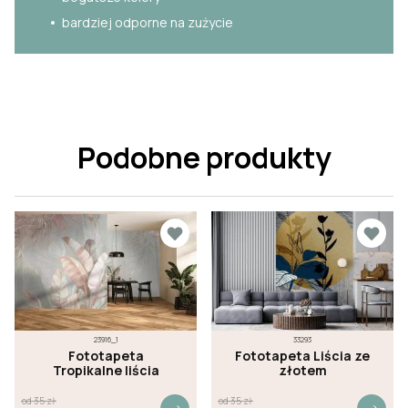
bardziej odporne na zużycie
Podobne produkty
23916_1
33293
Fototapeta
Fototapeta Liścia ze
Tropikalne liścia
złotem
od
35
zł
od
35
zł