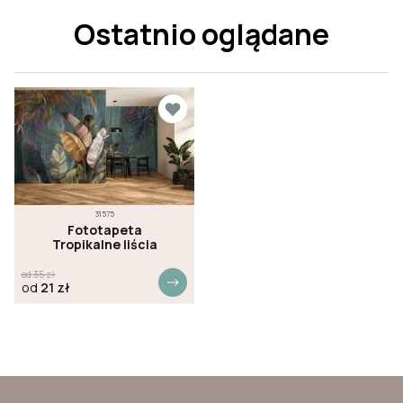
Ostatnio oglądane
31575
Fototapeta
Tropikalne liścia
od
35
zł
od
21
zł