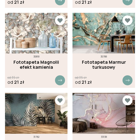
od
21
zł
od
21
zł
30818
30788
Fototapeta Magnolii
Fototapeta Marmur
efekt kamienia
turkusowy
od
35
zł
od
35
zł
od
21
zł
od
21
zł
31782
33138