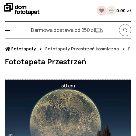
dom
fototapet
0.00 zł
Darmowa dostawa od 250 zł
Fototapety
Fototapety Przestrzeń kosmiczna
Fot
Fototapeta Przestrzeń
50 cm