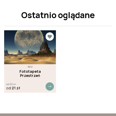
Ostatnio oglądane
32141
Fototapeta
Przestrzeń
od
35
zł
od
21
zł