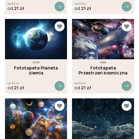
od
35
zł
od
35
zł
od
21
zł
od
21
zł
32558
32669
Fototapeta Planeta
Fototapeta
ziemia
Przestrzeń kosmiczna
od
35
zł
od
35
zł
od
21
zł
od
21
zł