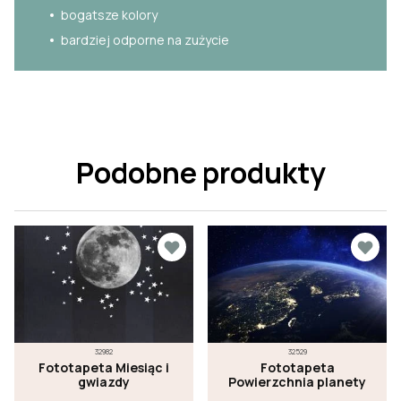
bogatsze kolory
bardziej odporne na zużycie
Podobne produkty
32982
32529
Fototapeta Miesiąc i
Fototapeta
gwiazdy
Powierzchnia planety