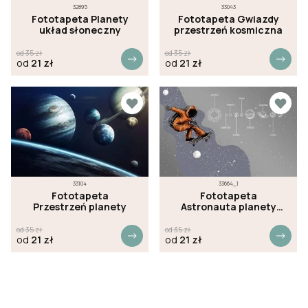
32895
33043
Fototapeta Planety
Fototapeta Gwiazdy
układ słoneczny
przestrzeń kosmiczna
od
35
zł
od
35
zł
od
21
zł
od
21
zł
33104
33664_1
Fototapeta
Fototapeta
Przestrzeń planety
Astronauta planety
przestrzeń kosmiczna
szara
od
35
zł
od
35
zł
od
21
zł
od
21
zł