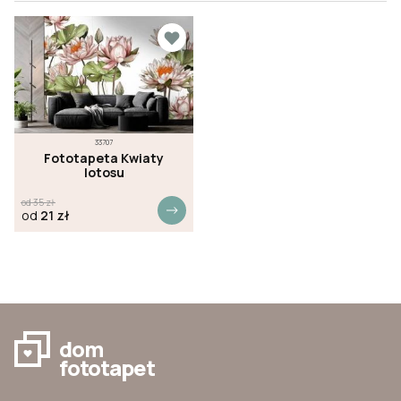
33707
Fototapeta Kwiaty
lotosu
od
35
zł
od
21
zł
dom
fototapet