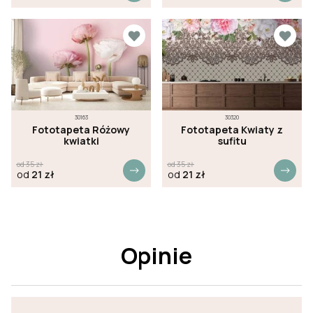
30163
30320
Fototapeta Różowy
Fototapeta Kwiaty z
kwiatki
sufitu
od
35
zł
od
35
zł
od
21
zł
od
21
zł
Opinie