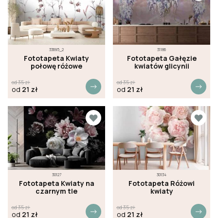
33695_2
31186
Fototapeta Kwiaty
Fototapeta Gałęzie
połowę różowe
kwiatów glicynii
od
35
zł
od
35
zł
od
21
zł
od
21
zł
30127
30134
Fototapeta Kwiaty na
Fototapeta Różowi
czarnym tle
kwiaty
od
35
zł
od
35
zł
od
21
zł
od
21
zł