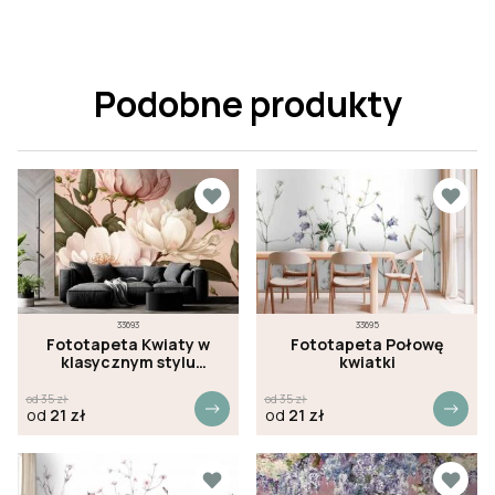
Podobne produkty
33693
33695
Fototapeta Kwiaty w
Fototapeta Połowę
klasycznym stylu
kwiatki
różowa ściana
od
35
zł
od
35
zł
od
21
zł
od
21
zł