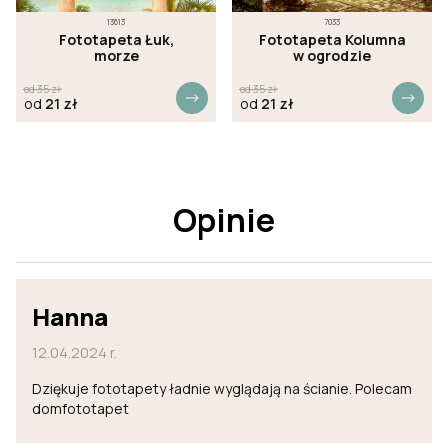
13613
7033
Fototapeta Łuk,
Fototapeta Kolumna
morze
w ogrodzie
od
35
zł
od
35
zł
od
21
zł
od
21
zł
Opinie
Hanna
12.04.2024 r.
Dziękuje fototapety ładnie wyglądają na ścianie. Polecam
domfototapet