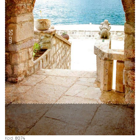
50 cm
Kod:
8074