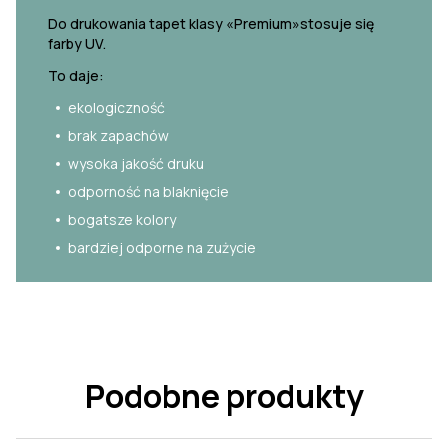
Do drukowania tapet klasy «Premium»stosuje się
farby UV.
To daje:
ekologiczność
brak zapachów
wysoka jakość druku
odporność na blaknięcie
bogatsze kolory
bardziej odporne na zużycie
Podobne produkty