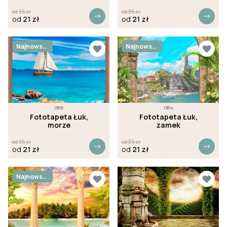
od
35
zł
od
35
zł
od
21
zł
od
21
zł
Najnowsz
Najnowsz
e
e
13616
13614
Fototapeta Łuk,
Fototapeta Łuk,
morze
zamek
od
35
zł
od
35
zł
od
21
zł
od
21
zł
Najnowsz
e