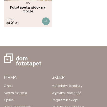
8074
Fototapeta widok na
morze
od
35
zł
od
21
zł
dom
fototapet
FIRMA
SKLEP
O nas
Materiały i tekstury
Nasza filozofia
Wysyłka i płatność
Opinie
Regulamin sklepu