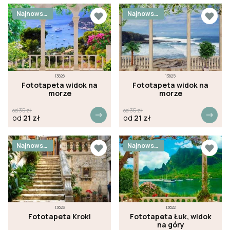
Najnowsz
Najnowsz
e
e
13626
13625
Fototapeta widok na
Fototapeta widok na
morze
morze
od
35
zł
od
35
zł
od
21
zł
od
21
zł
Najnowsz
Najnowsz
e
e
13623
13622
Fototapeta Kroki
Fototapeta Łuk, widok
na góry