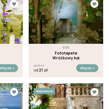
8138
Fototapeta
d
Wróżkowy łuk
od
35
zł
Więcej
Więcej
od
21
zł
Najnowsze