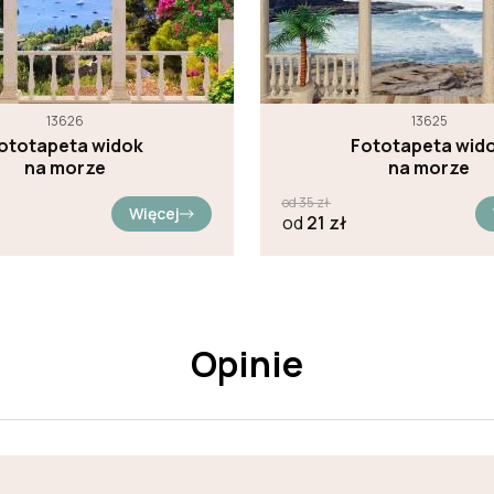
13626
13625
ototapeta widok
Fototapeta wid
na morze
na morze
od
35
zł
Więcej
od
21
zł
Opinie