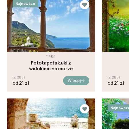
Najnowsze
11464
Fototapeta Łuki z
widokiem na morze
od
35
zł
od
35
zł
Więcej
od
21
zł
od
21
zł
Najnowsz