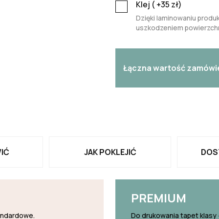
Klej (
+35
zł)
Dzięki laminowaniu produk
uszkodzeniem powierzchn
Łączna wartość zamówi
IĆ
JAK POKLEJIĆ
DOS
PREMIUM
tandardowe.
Do drukowania tapet klasy 