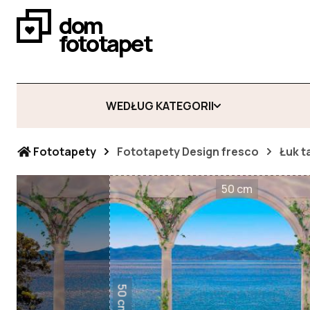
dom
fototapet
WEDŁUG KATEGORII
Fototapety
Fototapety Design fresco
Łuk t
50 cm
50 cm