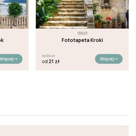
13623
ok
Fototapeta Kroki
od
35
zł
Więcej
Więcej
od
21
zł