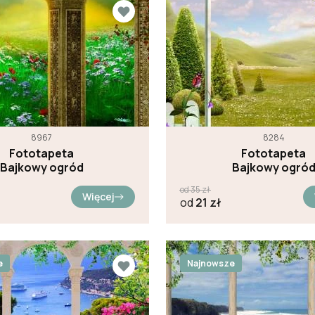
8967
8284
Fototapeta
Fototapeta
Bajkowy ogród
Bajkowy ogró
od
35
zł
Więcej
od
21
zł
e
Najnowsze