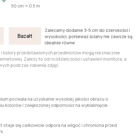
50 cm = 0.5 m
Zalecamy dodanie 3-5 cm do szerokości i
Bazalt
wysokości, ponieważ ściany nie zawsze są
idealnie równe
a i kolory przedstawionych przedmiotów mogą nieznacznie
nternetowej. Zależy to od rozdzielczości i ustawień monitora, a
ych podczas robienia zdjęć.
um pozwala na uzyskanie wysokiej jakości obrazu o
kolorów i zwiększonej odporności na wyblaknięcie.
t staje się całkowicie odpora na wilgoć i chroniona przed
i.