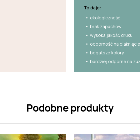
To daje:
ekologiczność
brak zapachów
wysoka jakość druku
odporność na blaknięci
bogatsze kolory
bardziej odporne na zu
Podobne produkty