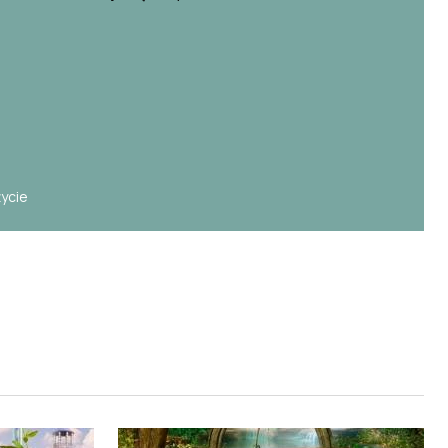
e
życie