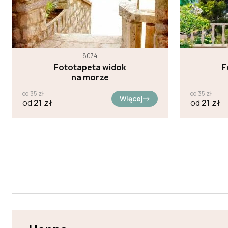
8074
Fototapeta widok
F
na morze
od
35
zł
od
35
zł
Więcej
od
21
zł
od
21
zł