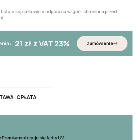
t staje się całkowicie odpora na wilgoć i chroniona przed
i.
21
zł z VAT 23%
enia:
Zamówienie
TAWA I OPŁATA
«Premium»stosuje się farby UV.