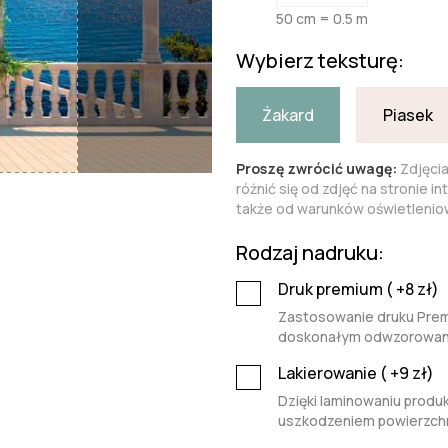
50 cm = 0.5 m
Wybierz teksturę:
Żakard
Piasek
Proszę zwrócić uwagę:
Zdjęci
różnić się od zdjęć na stronie i
także od warunków oświetleniow
Rodzaj nadruku:
Druk premium (
+8
zł)
Zastosowanie druku Premi
doskonałym odwzorowaniu 
Lakierowanie (
+9
zł)
Dzięki laminowaniu produk
uszkodzeniem powierzchn