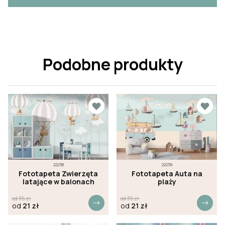
Podobne produkty
22258
22259
Fototapeta Zwierzęta
Fototapeta Auta na
latające w balonach
plaży
od
35
zł
od
35
zł
od
21
zł
od
21
zł