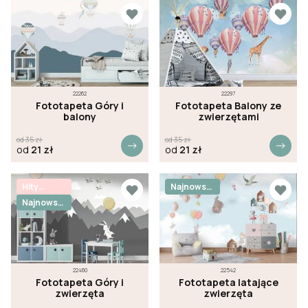
22262
22297
Fototapeta Góry i
Fototapeta Balony ze
balony
zwierzętami
od
35
zł
od
35
zł
od
21
zł
od
21
zł
Hity
Najnowsz
sprzedaży
e
Najnowsz
e
22460
22542
Fototapeta Góry i
Fototapeta latające
zwierzęta
zwierzęta