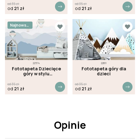
od
35
zł
od
35
zł
od
21
zł
od
21
zł
Najnowsz
e
22574
22611
Fototapeta Dziecięce
Fototapeta góry dla
góry w stylu
dzieci
skandynawskim
od
35
zł
od
35
zł
od
21
zł
od
21
zł
Opinie