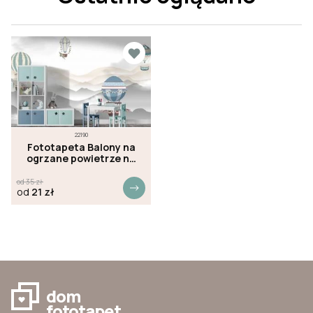
22190
Fototapeta Balony na
ogrzane powietrze na
tle gór
od
35
zł
od
21
zł
dom
fototapet