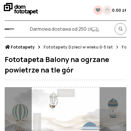
dom
fototapet
0.00 zł
Darmowa dostawa od 250 zł
Fototapety
Fototapety Dzieci w wieku 0-5 lat
Foto
Fototapeta Balony na ogrzane
powietrze na tle gór
50 cm
50 cm