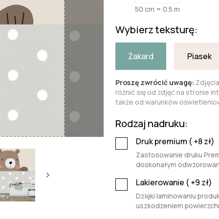
50 cm = 0.5 m
Wybierz teksturę:
Żakard
Piasek
Proszę zwrócić uwagę:
Zdjęci
różnić się od zdjęć na stronie i
także od warunków oświetleniow
Rodzaj nadruku:
Druk premium (
+8
zł)
Zastosowanie druku Premi
doskonałym odwzorowaniu 
Lakierowanie (
+9
zł)
Dzięki laminowaniu produk
uszkodzeniem powierzchn