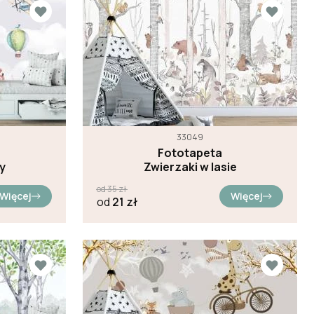
33049
Fototapeta
y
Zwierzaki w lasie
od
35
zł
Więcej
Więcej
od
21
zł