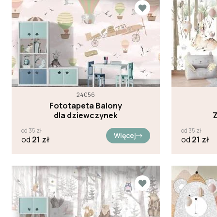
24056
Fototapeta Balony
dla dziewczynek
Z
od
35
zł
od
35
zł
Więcej
od
21
zł
od
21
zł