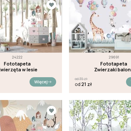
24222
29691
Fototapeta
Fototapeta
wierzęta w lesie
Zwierzaki balon
od
35
zł
Więcej
od
21
zł