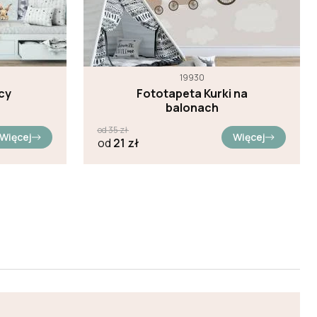
19930
cy
Fototapeta Kurki na
balonach
od
35
zł
Więcej
Więcej
od
21
zł