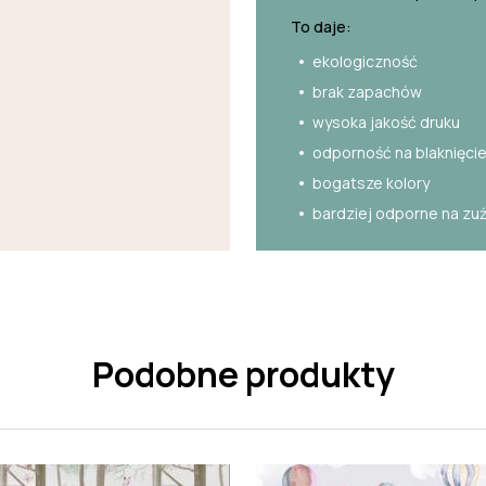
To daje:
ekologiczność
brak zapachów
wysoka jakość druku
odporność na blaknięci
bogatsze kolory
bardziej odporne na zu
Podobne produkty