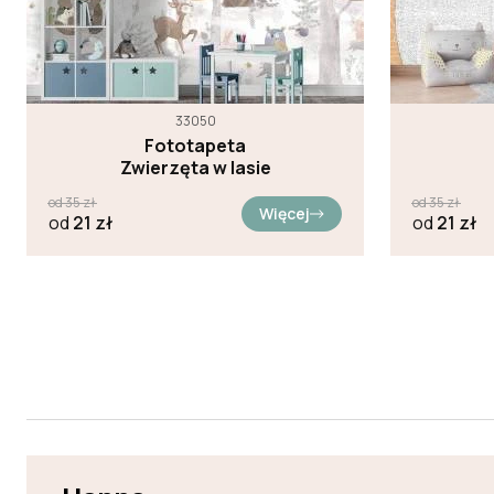
33050
Fototapeta
Zwierzęta w lasie
od
35
zł
od
35
zł
Więcej
od
21
zł
od
21
zł