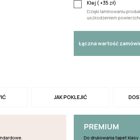
Klej (
+35
zł)
Dzięki laminowaniu produk
uszkodzeniem powierzchn
Łączna wartość zamówi
IĆ
JAK POKLEJIĆ
DOS
PREMIUM
tandardowe.
Do drukowania tapet klasy 