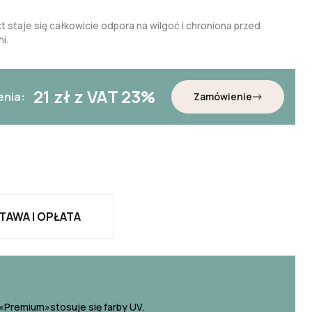
t staje się całkowicie odpora na wilgoć i chroniona przed
i.
21
zł z VAT 23%
enia:
Zamówienie
TAWA I OPŁATA
«Premium»stosuje się farby UV.