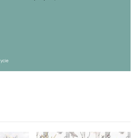
e
życie