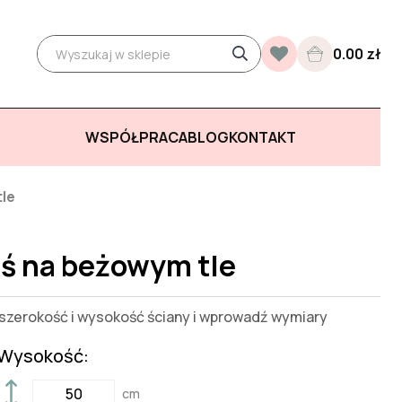
0.00 zł
WSPÓŁPRACA
BLOG
KONTAKT
le
iś na beżowym tle
zerokość i wysokość ściany i wprowadź wymiary
Wysokość:
cm