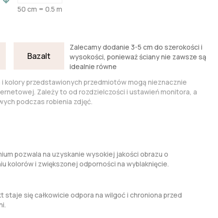
50 cm = 0.5 m
Zalecamy dodanie 3-5 cm do szerokości i
Bazalt
wysokości, ponieważ ściany nie zawsze są
idealnie równe
a i kolory przedstawionych przedmiotów mogą nieznacznie
nternetowej. Zależy to od rozdzielczości i ustawień monitora, a
ych podczas robienia zdjęć.
um pozwala na uzyskanie wysokiej jakości obrazu o
kolorów i zwiększonej odporności na wyblaknięcie.
t staje się całkowicie odpora na wilgoć i chroniona przed
i.