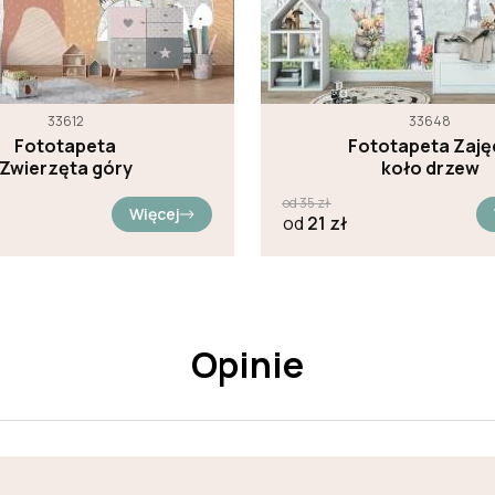
33612
33648
Fototapeta
Fototapeta Zaję
Zwierzęta góry
koło drzew
od
35
zł
Więcej
od
21
zł
Opinie