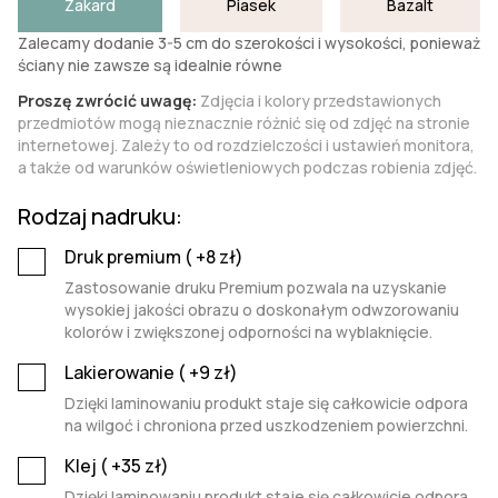
Żakard
Piasek
Bazalt
Zalecamy dodanie 3-5 cm do szerokości i wysokości, ponieważ
ściany nie zawsze są idealnie równe
Proszę zwrócić uwagę:
Zdjęcia i kolory przedstawionych
przedmiotów mogą nieznacznie różnić się od zdjęć na stronie
internetowej. Zależy to od rozdzielczości i ustawień monitora,
a także od warunków oświetleniowych podczas robienia zdjęć.
Rodzaj nadruku:
Druk premium (
+8
zł)
Zastosowanie druku Premium pozwala na uzyskanie
wysokiej jakości obrazu o doskonałym odwzorowaniu
kolorów i zwiększonej odporności na wyblaknięcie.
Lakierowanie (
+9
zł)
Dzięki laminowaniu produkt staje się całkowicie odpora
na wilgoć i chroniona przed uszkodzeniem powierzchni.
Klej (
+35
zł)
Dzięki laminowaniu produkt staje się całkowicie odpora