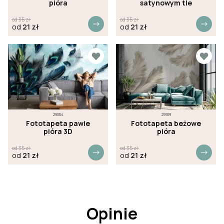
pióra
satynowym tle
od
35
zł
od
35
zł
od
21
zł
od
21
zł
29064
29109
Fototapeta pawie
Fototapeta beżowe
pióra 3D
pióra
od
35
zł
od
35
zł
od
21
zł
od
21
zł
Opinie