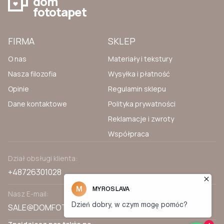
dom
fototapet
FIRMA
SKLEP
O nas
Materiały i tekstury
Nasza filozofia
Wysyłka i płatność
Opinie
Regulamin sklepu
Dane kontaktowe
Polityka prywatności
Reklamacje i zwroty
Współpraca
Dział obsługi klienta:
+48726301028
Nasz E-mail:
SALE@DOMFOTOTAPET.PL