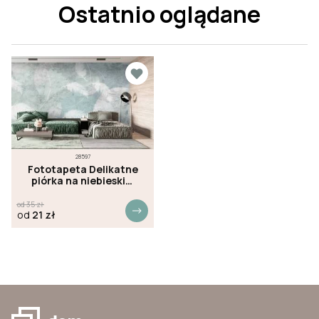
Ostatnio oglądane
28597
Fototapeta Delikatne
piórka na niebieskim
tle
od
35
zł
od
21
zł