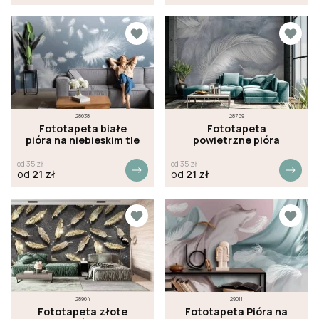
28638
28759
Fototapeta białe
Fototapeta
pióra na niebieskim tle
powietrzne pióra
od
35
zł
od
35
zł
od
21
zł
od
21
zł
28964
29011
Fototapeta złote
Fototapeta Pióra na