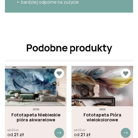
bardziej odporne na zużycie
Podobne produkty
28599
28608
Fototapeta Niebieskie
Fototapeta Pióra
pióra akwarelowe
wielokolorowe
od
35
zł
od
35
zł
od
21
zł
od
21
zł